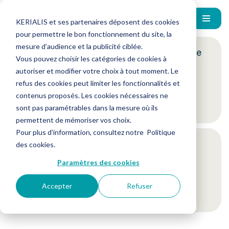
KERIALIS et ses partenaires déposent des cookies
pour permettre le bon fonctionnement du site, la
mesure d’audience et la publicité ciblée.
Encore plus d'actus ? Inscrivez-vous à notre
Vous pouvez choisir les catégories de cookies à
newsletter !
autoriser et modifier votre choix à tout moment. Le
refus des cookies peut limiter les fonctionnalités et
contenus proposés. Les cookies nécessaires ne
Je m'inscris
sont pas paramétrables dans la mesure où ils
permettent de mémoriser vos choix.
Pour plus d’information, consultez notre
Politique
Suivez-nous sur nos réseaux sociaux
des cookies
.
Paramètres des cookies
Accepter
Refuser