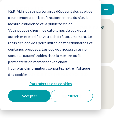
KERIALIS et ses partenaires déposent des cookies
pour permettre le bon fonctionnement du site, la
mesure d’audience et la publicité ciblée.
Encore plus d'actus ? Inscrivez-vous à notre
Vous pouvez choisir les catégories de cookies à
newsletter !
autoriser et modifier votre choix à tout moment. Le
refus des cookies peut limiter les fonctionnalités et
contenus proposés. Les cookies nécessaires ne
Je m'inscris
sont pas paramétrables dans la mesure où ils
permettent de mémoriser vos choix.
Pour plus d’information, consultez notre
Politique
Suivez-nous sur nos réseaux sociaux
des cookies
.
Paramètres des cookies
Accepter
Refuser