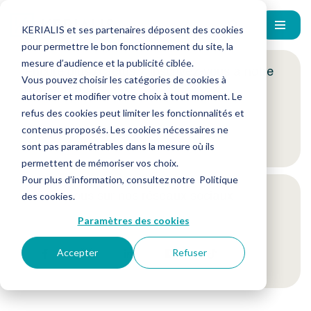
KERIALIS et ses partenaires déposent des cookies
pour permettre le bon fonctionnement du site, la
mesure d’audience et la publicité ciblée.
Encore plus d'actus ? Inscrivez-vous à notre
Vous pouvez choisir les catégories de cookies à
newsletter !
autoriser et modifier votre choix à tout moment. Le
refus des cookies peut limiter les fonctionnalités et
contenus proposés. Les cookies nécessaires ne
Je m'inscris
sont pas paramétrables dans la mesure où ils
permettent de mémoriser vos choix.
Pour plus d’information, consultez notre
Politique
Suivez-nous sur nos réseaux sociaux
des cookies
.
Paramètres des cookies
Accepter
Refuser