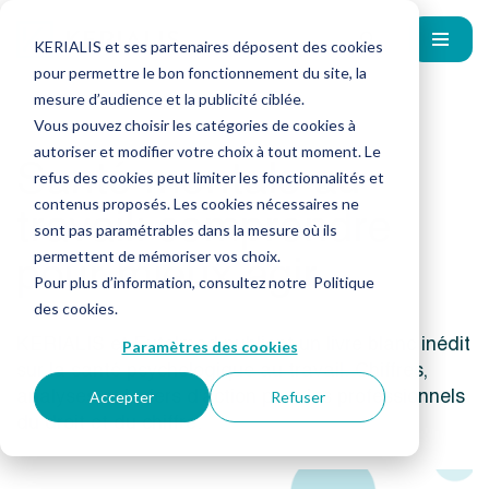
KERIALIS et ses partenaires déposent des cookies
pour permettre le bon fonctionnement du site, la
mesure d’audience et la publicité ciblée.
Vous pouvez choisir les catégories de cookies à
autoriser et modifier votre choix à tout moment. Le
Santé mentale au
refus des cookies peut limiter les fonctionnalités et
travail: comprendre
contenus proposés. Les cookies nécessaires ne
sont pas paramétrables dans la mesure où ils
pour mieux agir
permettent de mémoriser vos choix.
Pour plus d’information, consultez notre
Politique
des cookies
.
KERIALIS et Eutelmed publient un livre blanc inédit
Paramètres des cookies
sur la santé psychologique au travail. Chiffres,
analyses et leviers d’action pour les professionnels
Accepter
Refuser
du droit et du chiffre.