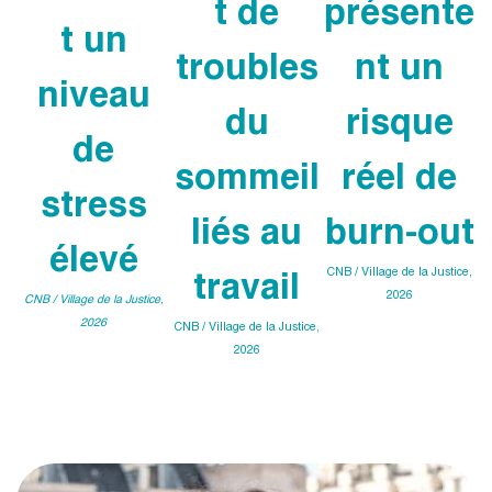
t de
présente
t un
troubles
nt un
niveau
du
risque
de
sommeil
réel de
stress
liés au
burn-out
élevé
travail
CNB / Village de la Justice,
2026
CNB / Village de la Justice,
2026
CNB / Village de la Justice,
2026