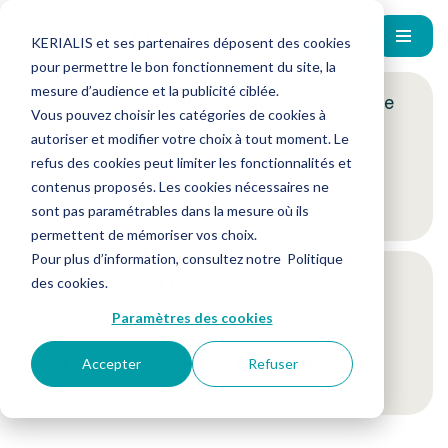
KERIALIS et ses partenaires déposent des cookies
pour permettre le bon fonctionnement du site, la
mesure d’audience et la publicité ciblée.
Encore plus d'actus ? Inscrivez-vous à notre
Vous pouvez choisir les catégories de cookies à
newsletter !
autoriser et modifier votre choix à tout moment. Le
refus des cookies peut limiter les fonctionnalités et
contenus proposés. Les cookies nécessaires ne
Je m'inscris
sont pas paramétrables dans la mesure où ils
permettent de mémoriser vos choix.
Pour plus d’information, consultez notre
Politique
Suivez-nous sur nos réseaux sociaux
des cookies
.
Paramètres des cookies
Accepter
Refuser