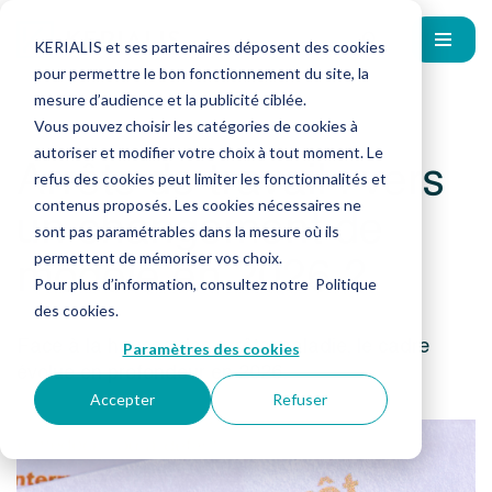
KERIALIS et ses partenaires déposent des cookies
pour permettre le bon fonctionnement du site, la
mesure d’audience et la publicité ciblée.
Vous pouvez choisir les catégories de cookies à
autoriser et modifier votre choix à tout moment. Le
Arrêts de travail : vers
refus des cookies peut limiter les fonctionnalités et
un changement de
contenus proposés. Les cookies nécessaires ne
sont pas paramétrables dans la mesure où ils
modèle en 2026 ?
permettent de mémoriser vos choix.
Pour plus d’information, consultez notre
Politique
des cookies
.
Face à la hausse des arrêts maladie, le cadre
Paramètres des cookies
évolue en profondeur en 2026.
Accepter
Refuser