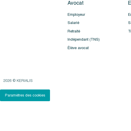
Avocat
E
Employeur
E
Salarié
S
Retraité
T
Indépendant (TNS)
Élève avocat
2026 © KERIALIS
Paramètres des cookies