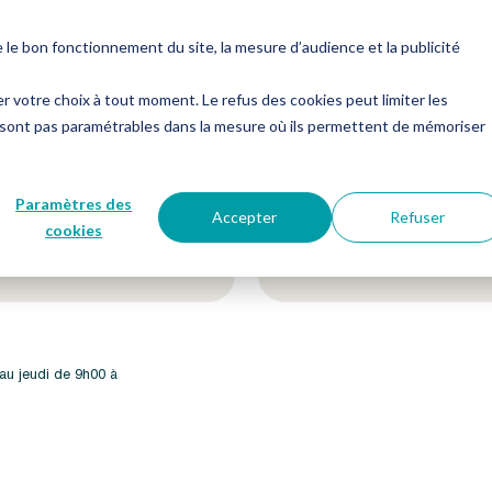
es
Notre groupe
Me connecter
Nous contacter
e bon fonctionnement du site, la mesure d’audience et la publicité
er votre choix à tout moment. Le refus des cookies peut limiter les
 sont pas paramétrables dans la mesure où ils permettent de mémoriser
etter !
Suivez-nous sur nos 
Paramètres des
Accepter
Refuser
cookies
 au jeudi de 9h00 à