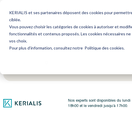
Avocat
Expert-Comptable
Ressourc
KERIALIS et ses partenaires déposent des cookies pour permettre l
ciblée.
Vous pouvez choisir les catégories de cookies à autoriser et modifi
fonctionnalités et contenus proposés. Les cookies nécessaires ne
Encore plus d'actus ? Inscrivez-vous à notre newsl
vos choix.
Pour plus d’information, consultez notre
Politique des cookies
.
Je m'inscris
Nos experts sont disponibles du lundi
18h00 et le vendredi jusqu’à 17h00.