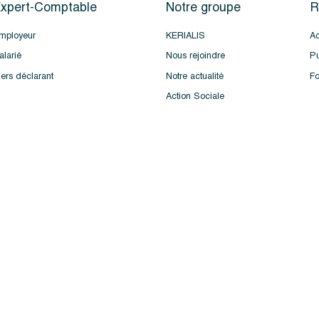
xpert-Comptable
Notre groupe
R
mployeur
KERIALIS
Ac
alarié
Nous rejoindre
Pu
iers déclarant
Notre actualité
Fo
Action Sociale