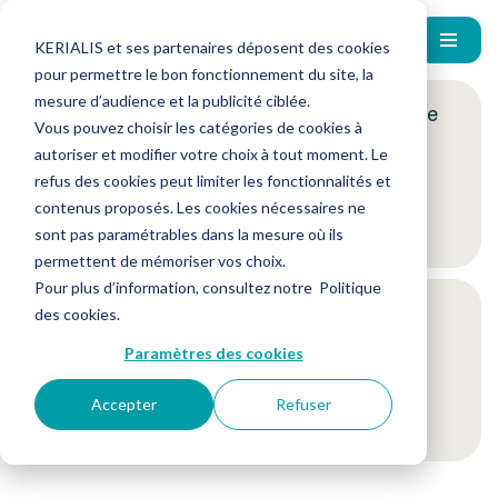
KERIALIS et ses partenaires déposent des cookies
pour permettre le bon fonctionnement du site, la
mesure d’audience et la publicité ciblée.
Encore plus d'actus ? Inscrivez-vous à notre
Vous pouvez choisir les catégories de cookies à
newsletter !
autoriser et modifier votre choix à tout moment. Le
refus des cookies peut limiter les fonctionnalités et
contenus proposés. Les cookies nécessaires ne
Je m'inscris
sont pas paramétrables dans la mesure où ils
permettent de mémoriser vos choix.
Pour plus d’information, consultez notre
Politique
Suivez-nous sur nos réseaux sociaux
des cookies
.
Paramètres des cookies
Accepter
Refuser