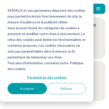
KERIALIS et ses partenaires déposent des cookies
pour permettre le bon fonctionnement du site, la
mesure d’audience et la publicité ciblée.
Encore plus d'actus ? Inscrivez-vous à notre
Vous pouvez choisir les catégories de cookies à
newsletter !
autoriser et modifier votre choix à tout moment. Le
refus des cookies peut limiter les fonctionnalités et
contenus proposés. Les cookies nécessaires ne
Je m'inscris
sont pas paramétrables dans la mesure où ils
permettent de mémoriser vos choix.
Pour plus d’information, consultez notre
Politique
Suivez-nous sur nos réseaux sociaux
des cookies
.
Paramètres des cookies
Accepter
Refuser