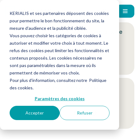
KERIALIS et ses partenaires déposent des cookies
pour permettre le bon fonctionnement du site, la
mesure d’audience et la publicité ciblée.
Encore plus d'actus ? Inscrivez-vous à notre
Vous pouvez choisir les catégories de cookies à
newsletter !
autoriser et modifier votre choix à tout moment. Le
refus des cookies peut limiter les fonctionnalités et
contenus proposés. Les cookies nécessaires ne
Je m'inscris
sont pas paramétrables dans la mesure où ils
permettent de mémoriser vos choix.
Pour plus d’information, consultez notre
Politique
Suivez-nous sur nos réseaux sociaux
des cookies
.
Paramètres des cookies
Accepter
Refuser