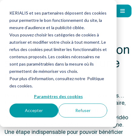
KERIALIS et ses partenaires déposent des cookies
pour permettre le bon fonctionnement du site, la
mesure d’audience et la publicité ciblée.
Vous pouvez choisir les catégories de cookies à
autoriser et modifier votre choix à tout moment. Le
Comprendre l’affiliation
refus des cookies peut limiter les fonctionnalités et
santé en moins d’une
contenus proposés. Les cookies nécessaires ne
sont pas paramétrables dans la mesure où ils
minute !
permettent de mémoriser vos choix.
Pour plus d’information, consultez notre
Politique
des cookies
.
Remplir des formulaires, envoyer des courriers…
Paramètres des cookies
Parce que vous avez certainement mieux à faire,
KERIALIS vous permet d’effectuer toutes vos
Accepter
Refuser
démarches en quelques clics. Découvrez en vidéo
comment réaliser votre affiliation santé en ligne.
Une étape indispensable pour pouvoir bénéficier