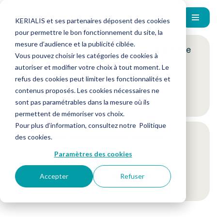
KERIALIS et ses partenaires déposent des cookies
pour permettre le bon fonctionnement du site, la
mesure d’audience et la publicité ciblée.
Encore plus d'actus ? Inscrivez-vous à notre
Vous pouvez choisir les catégories de cookies à
newsletter !
autoriser et modifier votre choix à tout moment. Le
refus des cookies peut limiter les fonctionnalités et
contenus proposés. Les cookies nécessaires ne
Je m'inscris
sont pas paramétrables dans la mesure où ils
permettent de mémoriser vos choix.
Pour plus d’information, consultez notre
Politique
Suivez-nous sur nos réseaux sociaux
des cookies
.
Paramètres des cookies
Accepter
Refuser