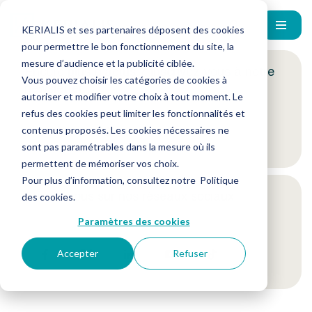
KERIALIS et ses partenaires déposent des cookies
pour permettre le bon fonctionnement du site, la
mesure d’audience et la publicité ciblée.
Encore plus d'actus ? Inscrivez-vous à notre
Vous pouvez choisir les catégories de cookies à
newsletter !
autoriser et modifier votre choix à tout moment. Le
refus des cookies peut limiter les fonctionnalités et
contenus proposés. Les cookies nécessaires ne
Je m'inscris
sont pas paramétrables dans la mesure où ils
permettent de mémoriser vos choix.
Pour plus d’information, consultez notre
Politique
Suivez-nous sur nos réseaux sociaux
des cookies
.
Paramètres des cookies
Accepter
Refuser