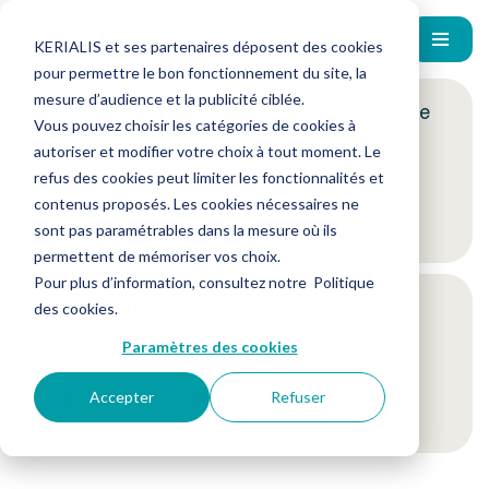
KERIALIS et ses partenaires déposent des cookies
pour permettre le bon fonctionnement du site, la
mesure d’audience et la publicité ciblée.
Encore plus d'actus ? Inscrivez-vous à notre
Vous pouvez choisir les catégories de cookies à
newsletter !
autoriser et modifier votre choix à tout moment. Le
refus des cookies peut limiter les fonctionnalités et
contenus proposés. Les cookies nécessaires ne
Je m'inscris
sont pas paramétrables dans la mesure où ils
permettent de mémoriser vos choix.
Pour plus d’information, consultez notre
Politique
Suivez-nous sur nos réseaux sociaux
des cookies
.
Paramètres des cookies
Accepter
Refuser