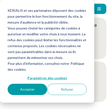
KERIALIS et ses partenaires déposent des cookies
pour permettre le bon fonctionnement du site, la
mesure d’audience et la publicité ciblée.
Encore plus d'actus ? Inscrivez-vous à notre
Vous pouvez choisir les catégories de cookies à
newsletter !
autoriser et modifier votre choix à tout moment. Le
refus des cookies peut limiter les fonctionnalités et
contenus proposés. Les cookies nécessaires ne
Je m'inscris
sont pas paramétrables dans la mesure où ils
permettent de mémoriser vos choix.
Pour plus d’information, consultez notre
Politique
Suivez-nous sur nos réseaux sociaux
des cookies
.
Paramètres des cookies
Accepter
Refuser