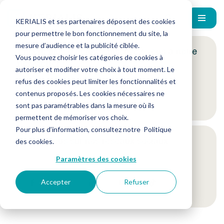
KERIALIS et ses partenaires déposent des cookies
pour permettre le bon fonctionnement du site, la
mesure d’audience et la publicité ciblée.
Encore plus d'actus ? Inscrivez-vous à notre
Vous pouvez choisir les catégories de cookies à
newsletter !
autoriser et modifier votre choix à tout moment. Le
refus des cookies peut limiter les fonctionnalités et
contenus proposés. Les cookies nécessaires ne
Je m'inscris
sont pas paramétrables dans la mesure où ils
permettent de mémoriser vos choix.
Pour plus d’information, consultez notre
Politique
Suivez-nous sur nos réseaux sociaux
des cookies
.
Paramètres des cookies
Accepter
Refuser