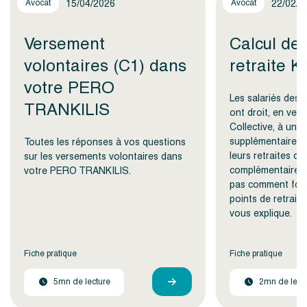
15/04/2026
22/02/2
Avocat
Avocat
Versement
Calcul des
volontaires (C1) dans
retraite 
votre PERO
Les salariés des 
TRANKILIS
ont droit, en ver
Collective, à une 
supplémentaire q
Toutes les réponses à vos questions
leurs retraites de
sur les versements volontaires dans
complémentaires
votre PERO TRANKILIS.
pas comment fonc
points de retrait
vous explique.
Fiche pratique
Fiche pratique
5mn de lecture
2mn de lect