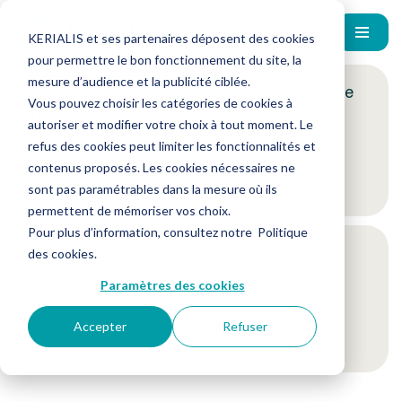
KERIALIS et ses partenaires déposent des cookies
pour permettre le bon fonctionnement du site, la
mesure d’audience et la publicité ciblée.
Encore plus d'actus ? Inscrivez-vous à notre
Vous pouvez choisir les catégories de cookies à
newsletter !
autoriser et modifier votre choix à tout moment. Le
refus des cookies peut limiter les fonctionnalités et
contenus proposés. Les cookies nécessaires ne
Je m'inscris
sont pas paramétrables dans la mesure où ils
permettent de mémoriser vos choix.
Pour plus d’information, consultez notre
Politique
Suivez-nous sur nos réseaux sociaux
des cookies
.
Paramètres des cookies
Accepter
Refuser